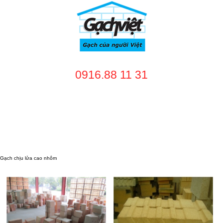
0916.88 11 31
TRANG CHỦ
GIỚI THIỆU
SẢN PHẨM
DỊCH VỤ
NHÀ CUNG CẤP
DỰ ÁN
TUYỂN DỤNG
LIÊN HỆ
Gạch chịu lửa cao nhôm