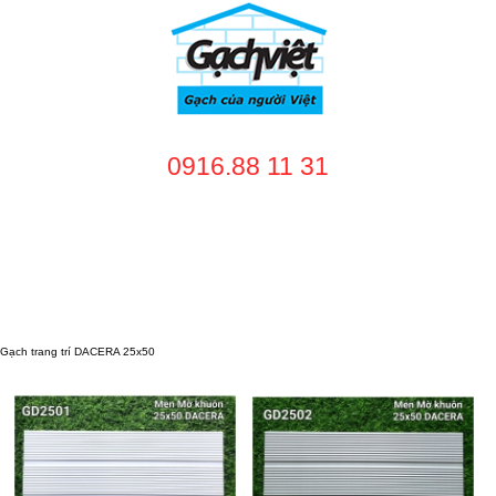
0916.88 11 31
TRANG CHỦ
GIỚI THIỆU
SẢN PHẨM
DỊCH VỤ
NHÀ CUNG CẤP
DỰ ÁN
TUYỂN DỤNG
LIÊN HỆ
Gạch trang trí DACERA 25x50