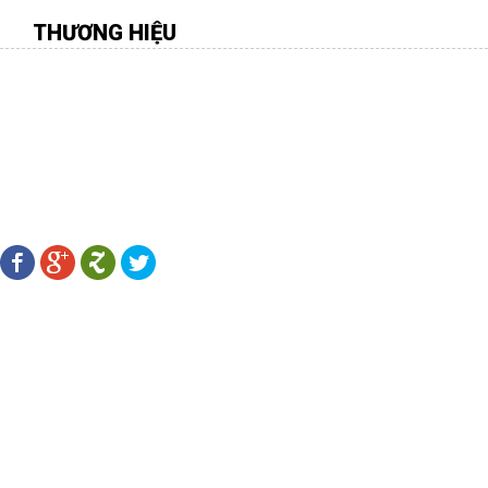
THƯƠNG HIỆU
CÔNG TY TNHH MÔI TRƯỜNG VIỆT
Địa chỉ:
277 Gò Dầu, P.Tân Quý, Q.Tân Phú, TP.HCM
Điên thoại:
08.38 109 567 - 0916.88 11 31 -
Fax:
08.38 107 456
Email:
hiengachviet@gmail.com
-
Website:
http://gachviet.vn/
LÊN KẾT MẠNG XÃ HỘI