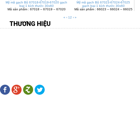
Mỹ mã gạch Bộ 67018-67019-67020 gạch
Mỹ mã gạch Bộ 67023-67024-67025
loại 1 kích thước 30x60
gạch loại 1 kích thước 30x60
Mã sản phẩm : 67018 – 67019 – 67020
Mã sản phẩm : 66023 – 66024 – 66025
«
‹
1
2
›
»
THƯƠNG HIỆU
CÔNG TY TNHH MÔI TRƯỜNG VIỆT
Địa chỉ:
277 Gò Dầu, P.Tân Quý, Q.Tân Phú, TP.HCM
Điên thoại:
08.38 109 567 - 0916.88 11 31 -
Fax:
08.38 107 456
Email:
hiengachviet@gmail.com
-
Website:
http://gachviet.vn/
LÊN KẾT MẠNG XÃ HỘI