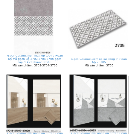
Gạch Ceramic men matt ốp tường Hoàn
Mỹ mã gạch Bộ 3703-3704-3705 gạch
Gạch Ceramic điểm ốp lát trang trí Hoàn
loại 1 kích thước 30x60
Mỹ - 3705
Mã sản phẩm : 3703-3704-3705
Mã sản phẩm : 3705
Gạch Ceramic mài bóng ốp tường Hoàn
Gạch Ceramic mài bóng ốp tường Hoàn