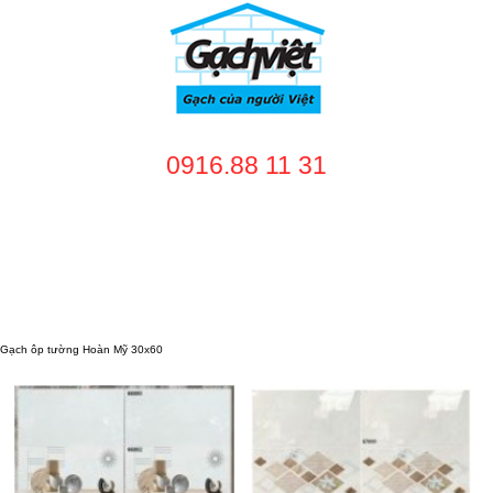
0916.88 11 31
TRANG CHỦ
GIỚI THIỆU
SẢN PHẨM
DỊCH VỤ
NHÀ CUNG CẤP
DỰ ÁN
TUYỂN DỤNG
LIÊN HỆ
Gạch ôp tường Hoàn Mỹ 30x60