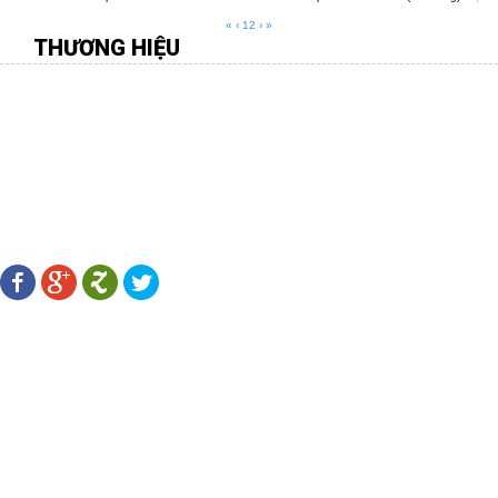
«
‹
1
2
›
»
THƯƠNG HIỆU
CÔNG TY TNHH MÔI TRƯỜNG VIỆT
Địa chỉ:
277 Gò Dầu, P.Tân Quý, Q.Tân Phú, TP.HCM
Điên thoại:
08.38 109 567 - 0916.88 11 31 -
Fax:
08.38 107 456
Email:
hiengachviet@gmail.com
-
Website:
http://gachviet.vn/
LÊN KẾT MẠNG XÃ HỘI