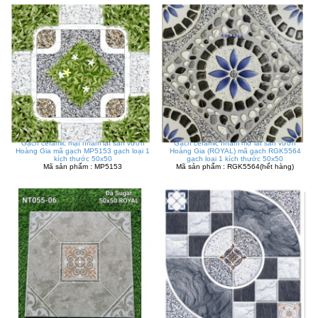
Gạch ceramic mặt nhám lát sân vườn
Gạch ceramic nhám mờ lát sân vườn
Hoàng Gia mã gạch MP5153 gạch loại 1
Hoàng Gia (ROYAL) mã gạch RGK5564
kích thước 50x50
gạch loại 1 kích thước 50x50
Mã sản phẩm : MP5153
Mã sản phẩm : RGK5564(hết hàng)