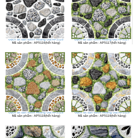
Gạch lát sân vườn Hoàng Gia AP5116
Gạch lát sân vườn Hoàng Gia AP5117
Mã sản phẩm : AP5116(hết hàng)
Mã sản phẩm : AP5117(hết hàng)
Gạch lát sân vườn Hoàng Gia AP5118
Gạch lát sân vườn Hoàng Gia AP5119
Mã sản phẩm : AP5118(hết hàng)
Mã sản phẩm : AP5119(hết hàng)