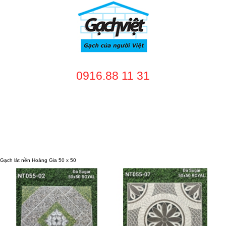
0916.88 11 31
TRANG CHỦ
GIỚI THIỆU
SẢN PHẨM
DỊCH VỤ
NHÀ CUNG CẤP
DỰ ÁN
TUYỂN DỤNG
LIÊN HỆ
Gạch lát nền Hoàng Gia 50 x 50