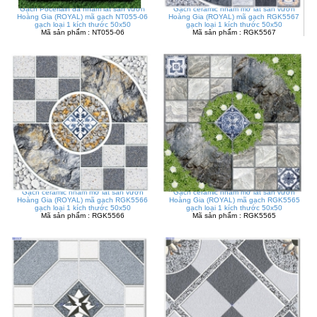
Gạch Pocerlain đá nhám lát sân vườn
Gạch ceramic nhám mờ lát sân vườn
Hoàng Gia (ROYAL) mã gạch NT055-06
Hoàng Gia (ROYAL) mã gạch RGK5567
gạch loại 1 kích thước 50x50
gạch loại 1 kích thước 50x50
Mã sản phẩm : NT055-06
Mã sản phẩm : RGK5567
Gạch ceramic nhám mờ lát sân vườn
Gạch ceramic nhám mờ lát sân vườn
Hoàng Gia (ROYAL) mã gạch RGK5566
Hoàng Gia (ROYAL) mã gạch RGK5565
gạch loại 1 kích thước 50x50
gạch loại 1 kích thước 50x50
Mã sản phẩm : RGK5566
Mã sản phẩm : RGK5565