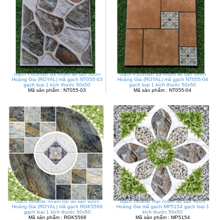
Gạch Pocerlain đá nhám lát sân vườn
Gạch Pocerlain đá nhám lát sân vườn
Hoàng Gia (ROYAL) mã gạch NT055-03
Hoàng Gia (ROYAL) mã gạch NT055-04
gạch loại 1 kích thước 50x50
gạch loại 1 kích thước 50x50
Mã sản phẩm : NT055-03
Mã sản phẩm : NT055-04
Gạch ceramic nhám mờ lát sân vườn
Gạch ceramic mặt nhám lát sân vườn
Hoàng Gia (ROYAL) mã gạch RGK5568
Hoàng Gia mã gạch MP5154 gạch loại 1
gạch loại 1 kích thước 50x50
kích thước 50x50
Mã sản phẩm : RGK5568
Mã sản phẩm : MP5154