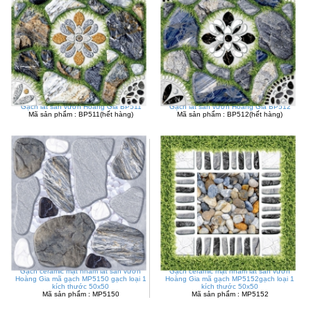
Gạch lát sân vườn Hoàng Gia BP511
Gạch lát sân vườn Hoàng Gia BP512
Mã sản phẩm : BP511(hết hàng)
Mã sản phẩm : BP512(hết hàng)
Gạch ceramic mặt nhám lát sân vườn
Gạch ceramic mặt nhám lát sân vườn
Hoàng Gia mã gạch MP5150 gạch loại 1
Hoàng Gia mã gạch MP5152gạch loại 1
kích thước 50x50
kích thước 50x50
Mã sản phẩm : MP5150
Mã sản phẩm : MP5152