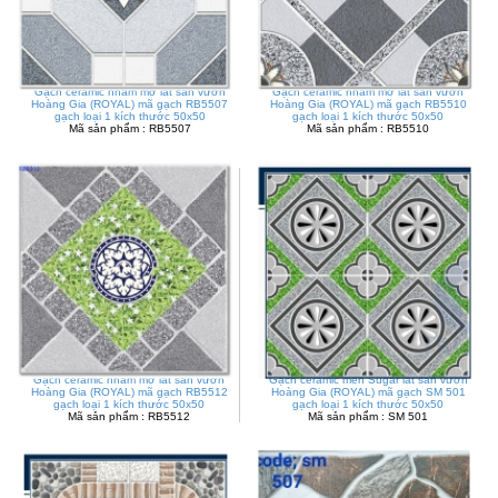
Gạch ceramic nhám mờ lát sân vườn
Gạch ceramic nhám mờ lát sân vườn
Hoàng Gia (ROYAL) mã gạch RB5507
Hoàng Gia (ROYAL) mã gạch RB5510
gạch loại 1 kích thước 50x50
gạch loại 1 kích thước 50x50
Mã sản phẩm : RB5507
Mã sản phẩm : RB5510
Gạch ceramic nhám mờ lát sân vườn
Gạch ceramic men Sugar lát sân vườn
Hoàng Gia (ROYAL) mã gạch RB5512
Hoàng Gia (ROYAL) mã gạch SM 501
gạch loại 1 kích thước 50x50
gạch loại 1 kích thước 50x50
Mã sản phẩm : RB5512
Mã sản phẩm : SM 501