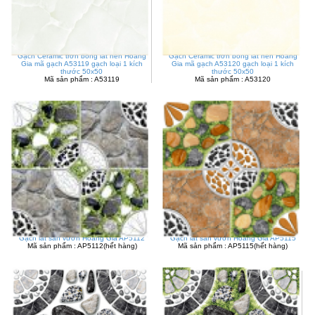
Gạch Ceramic trơn bóng lát nền Hoàng
Gạch Ceramic trơn bóng lát nền Hoàng
Gia mã gạch A53119 gạch loại 1 kích
Gia mã gạch A53120 gạch loại 1 kích
thước 50x50
thước 50x50
Mã sản phẩm : A53119
Mã sản phẩm : A53120
Gạch lát sân vườn Hoàng Gia AP5112
Gạch lát sân vườn Hoàng Gia AP5115
Mã sản phẩm : AP5112(hết hàng)
Mã sản phẩm : AP5115(hết hàng)