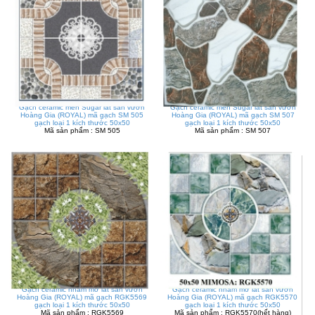
Gạch ceramic men Sugar lát sân vườn
Gạch ceramic men Sugar lát sân vườn
Hoàng Gia (ROYAL) mã gạch SM 505
Hoàng Gia (ROYAL) mã gạch SM 507
gạch loại 1 kích thước 50x50
gạch loại 1 kích thước 50x50
Mã sản phẩm : SM 505
Mã sản phẩm : SM 507
Gạch ceramic nhám mờ lát sân vườn
Gạch ceramic nhám mờ lát sân vườn
Hoàng Gia (ROYAL) mã gạch RGK5569
Hoàng Gia (ROYAL) mã gạch RGK5570
gạch loại 1 kích thước 50x50
gạch loại 1 kích thước 50x50
Mã sản phẩm : RGK5569
Mã sản phẩm : RGK5570(hết hàng)