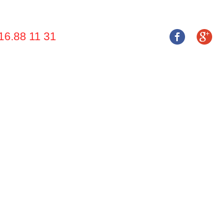
16.88 11 31
 THIỆU
SẢN PHẨM
DỊCH VỤ
NHÀ CUNG CẤP
DỰ ÁN
TUYỂN