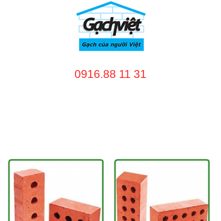
0916.88 11 31
TRANG CHỦ
GIỚI THIỆU
SẢN PHẨM
DỊCH VỤ
NHÀ CUNG CẤP
DỰ ÁN
TUYỂN DỤNG
LIÊN HỆ