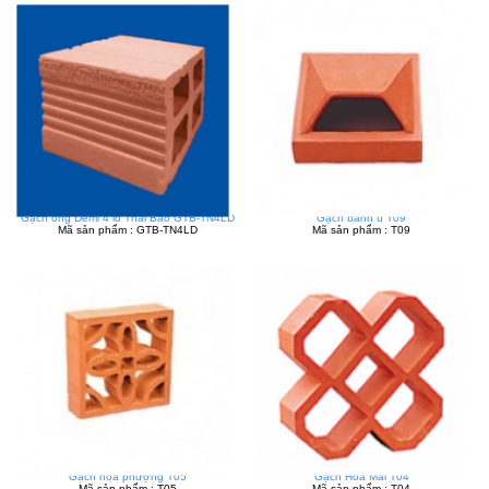
Gạch ống Demi 4 lỗ Thái Bảo GTB-TN4LD
Gạch bánh ú T09
Mã sản phẩm : GTB-TN4LD
Mã sản phẩm : T09
Gạch hoa phượng T05
Gạch Hoa Mai T04
Mã sản phẩm : T05
Mã sản phẩm : T04