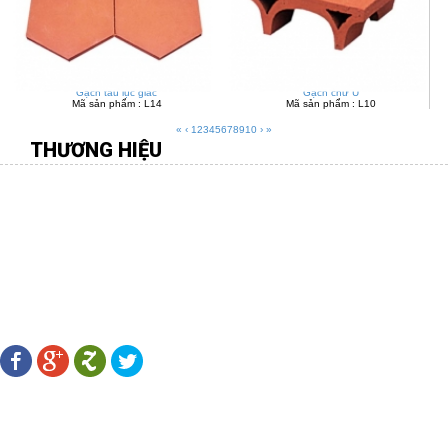
Gạch tàu lục giác
Gạch chữ U
Mã sản phẩm : L14
Mã sản phẩm : L10
«
‹
1
2
3
4
5
6
7
8
9
10
›
»
THƯƠNG HIỆU
CÔNG TY TNHH MÔI TRƯỜNG VIỆT
Địa chỉ:
277 Gò Dầu, P.Tân Quý, Q.Tân Phú, TP.HCM
Điên thoại:
08.38 109 567 - 0916.88 11 31 -
Fax:
08.38 107 456
Email:
hiengachviet@gmail.com
-
Website:
http://gachviet.vn/
LÊN KẾT MẠNG XÃ HỘI